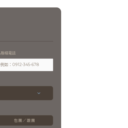
聯絡電話
包團／跟團