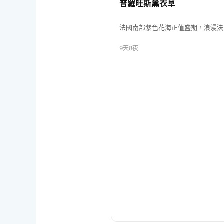
普羅旺斯薰衣草
法國南部紫色花海正值盛期，浪漫法
9天8夜