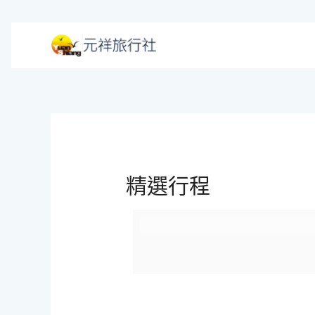
跳
至
主
要
內
容
精選行程