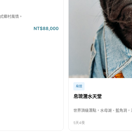
式鄉村風情。
NT$88,000
帛琉
帛琉潛水天堂
世界頂級潛點，水母湖、藍角洞，
5天4夜